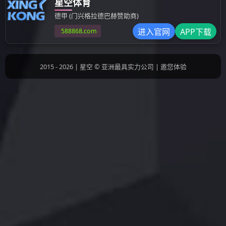
云南冷库
查看详情
立即咨询