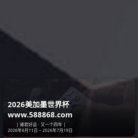
开云官方在线登陆入口-开云online(中国)
制冷设备
制冷材料
制冷工具
电控柜/温控器
冷冻油
制冷阀件
机组组件
冷库材料
空调暖通新风
清洗剂
全国咨询服务热线：
13888709601
立即定制冷库安装工程
更多+
推荐产品